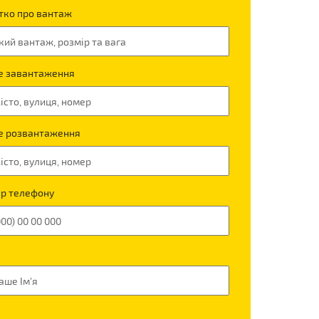
тко про вантаж
е завантаження
е розвантаження
р телефону