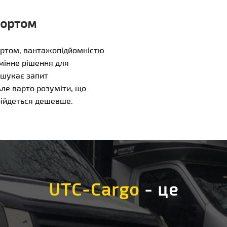
бортом
обортом, вантажопідйомністю
ідмінне рішення для
о шукає запит
ле варто розуміти, що
бійдеться дешевше.
UTC-Cargo
- це