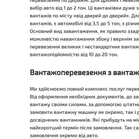
вибір авто від 1 до 2 тон. Ці вантажівки дуже
вантажів по місту «від дверей до дверей». Дл
вантажів, є автомобілі від 3,5 до 5 тон, з рі
Основний вид завантаження, як правило ззаду,
можливістю навантаження збоку і верхнім з
перевезення великих і нестандартних вантажі
вантажопідйомністю від 10 до 20 тон.
Вантажоперевезення з ванта
Ми здійснюємо повний комплекс послуг пере
Від оформлення необхідних документів, до з
вантажу своїми силами, за допомогою штатни
замовити вантажну машину як окремо, так і 
досвідчених вантажників. Які прибудуть на м
найкоротший термін після замовлення. Так са
замовлення окремо від авто.