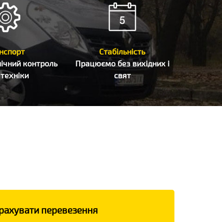
нспорт
Стабільність
ічний контроль
Працюємо без вихідних і
ї техніки
свят
рахувати перевезення