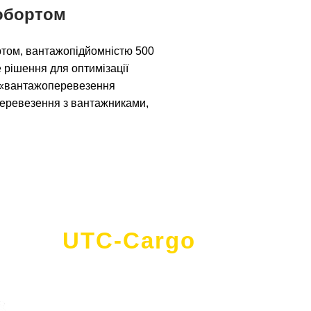
робортом
бортом, вантажопідйомністю 500
не рішення для оптимізації
т «вантажоперевезення
 перевезення з вантажниками,
UTC-Cargo
- це