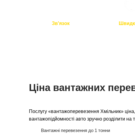
Зв'язок
Швидк
Ми на зв'язку 24/7
Подача авто 
перевезення 
Ціна вантажних пере
Послугу «вантажоперевезення Хмільник» ціна,
вантажопідйомності авто зручно розділити на т
Вантажні перевезення до 1 тонни