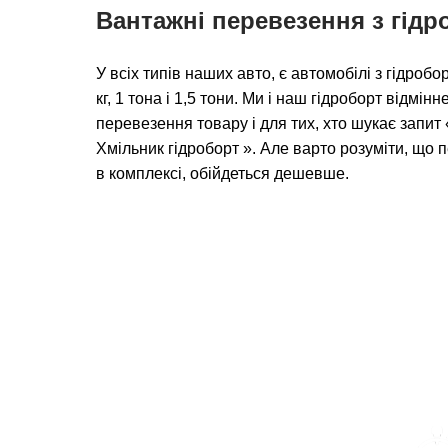
Вантажні перевезення з гід
У всіх типів наших авто, є автомобілі з гідро
кг, 1 тона і 1,5 тони. Ми і наш гідроборт відмін
перевезення товару і для тих, хто шукає запи
Хмільник гідроборт ». Але варто розуміти, що
в комплексі, обійдеться дешевше.