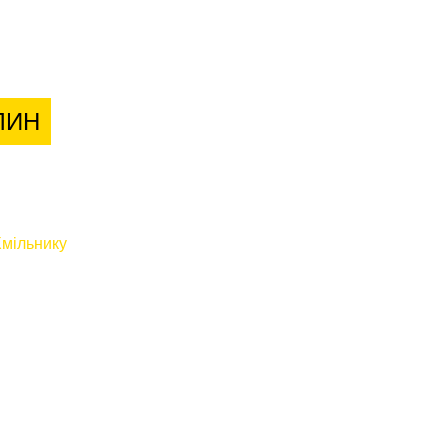
лієнтів
ЛИН
мільнику