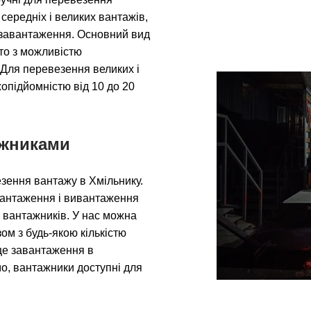
середніх і великих вантажів,
ми завантаження. Основний вид
вто з можливістю
 Для перевезення великих і
опідйомністю від 10 до 20
ажниками
зення вантажу в Хмільнику.
вантаження і вивантаження
 вантажників. У нас можна
ом з будь-якою кількістю
сце завантаження в
о, вантажники доступні для