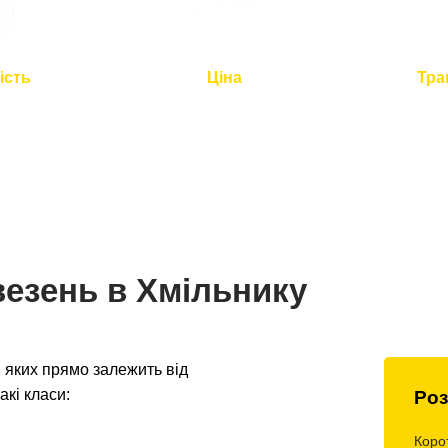
ість
Ціна
Тра
2 годин для
Оптимальна вартість -
Повний
по Україні
розумна логістика
контроль 
везень в Хмільнику
 яких прямо залежить від
акі класи:
Роз
Коро