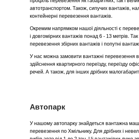
профіль перевезення як габаритних, так і вел
автотранспортом. Також, сипучих вантажів, на
контейнерні перевезення вантажів.
Окремим напрямком нашої діяльності є переве
і довгомірних вантажів понад 6 - 13 метрів. Та
перевезення збірних вантажів і попутні вантаж
У нас можна замовити вантажні перевезення в
здійснення квартирного переїзду, переїзду офіс
речей. А також, для інших дрібних малогабарит
Автопарк
У нашому автопарку знайдеться вантажна маш
перевезення по Хмільнику. Для дрібних і невел
вибір авто від 1 до 2 тон. Ці вантажівки дуже 