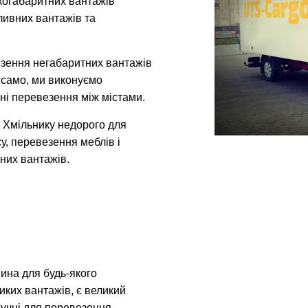
икогабаритних вантажів
ливних вантажів та
зення негабаритних вантажів
к само, ми виконуємо
ні перевезення між містами.
 Хмільнику недорого для
у, перевезення меблів і
них вантажів.
ина для будь-якого
иких вантажів, є великий
зручні для перевезення