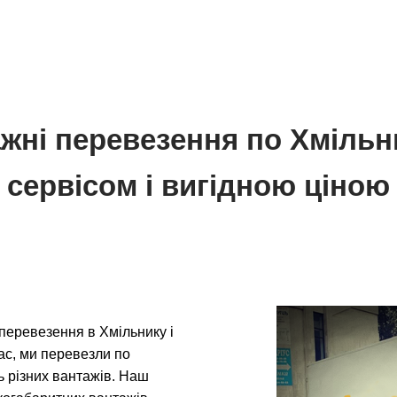
жні перевезення по Хмільн
сервісом і вигідною ціною
перевезення в Хмільнику і
час, ми перевезли по
ть різних вантажів. Наш