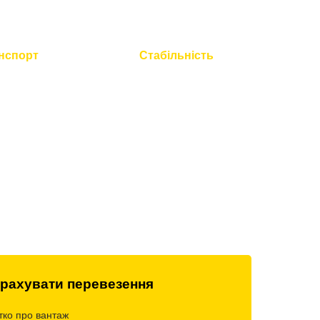
нспорт
Стабільність
 технічний
Працюємо без вихідних і
всієї техніки
свят
рахувати перевезення
тко про вантаж