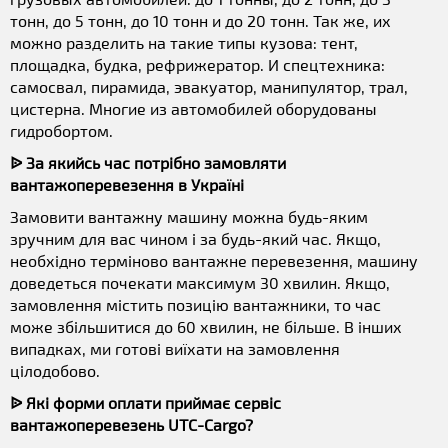
тонн, до 5 тонн, до 10 тонн и до 20 тонн. Так же, их
можно разделить на такие типы кузова: тент,
площадка, будка, рефрижератор. И спецтехника:
самосвал, пирамида, эвакуатор, манипулятор, трал,
цистерна. Многие из автомобилей оборудованы
гидробортом.
ᐉ За якийсь час потрібно замовляти
вантажоперевезення в Україні
Замовити вантажну машину можна будь-яким
зручним для вас чином і за будь-який час. Якщо,
необхідно терміново вантажне перевезення, машину
доведеться почекати максимум 30 хвилин. Якщо,
замовлення містить позицію вантажники, то час
може збільшитися до 60 хвилин, не більше. В інших
випадках, ми готові виїхати на замовлення
цілодобово.
ᐉ Які форми оплати приймає сервіс
вантажоперевезень UTC-Cargo?