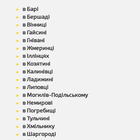
в Барі
в Бершаді
в Вінниці
в Гайсині
в Гнівані
в Жмеринці
в Іллінцях
в Козятині
в Калинівці
в Ладижині
в Липовці
в Могилів-Подільському
в Немирові
в Погребищі
в Тульчині
в Хмільнику
в Шаргороді