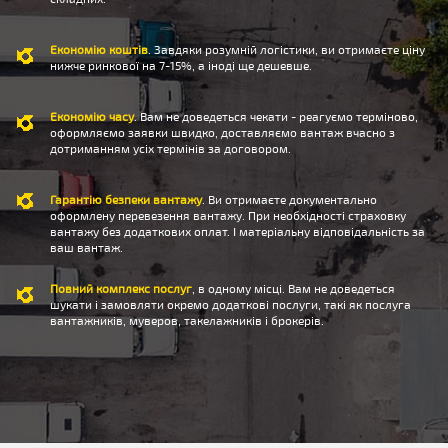
Економію коштів
. Завдяки розумній логістики, ви отримаєте ціну
нижче ринкової на 7-15%, а іноді ще дешевше.
Економію часу
. Вам не доведеться чекати - реагуємо терміново,
оформляємо заявки швидко, доставляємо вантаж вчасно з
дотриманням усіх термінів за договором.
Гарантію безпеки вантажу
. Ви отримаєте документально
оформлену перевезення вантажу. При необхідності страховку
вантажу без додаткових оплат. І матеріальну відповідальність за
ваш вантаж.
Повний комплекс послуг
, в одному місці. Вам не доведеться
шукати і замовляти окремо додаткові послуги, такі як послуга
вантажників, муверов, такелажників і брокерів.