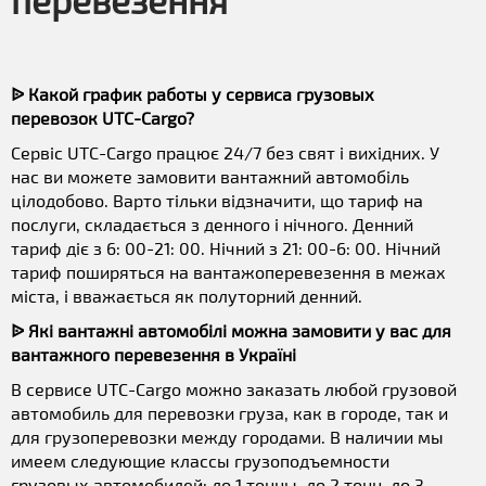
перевезення
ᐉ Какой график работы у сервиса грузовых
перевозок UTC-Cargo?
Сервіс UTC-Cargo працює 24/7 без свят і вихідних. У
нас ви можете замовити вантажний автомобіль
цілодобово. Варто тільки відзначити, що тариф на
послуги, складається з денного і нічного. Денний
тариф діє з 6: 00-21: 00. Нічний з 21: 00-6: 00. Нічний
тариф поширяться на вантажоперевезення в межах
міста, і вважається як полуторний денний.
ᐉ Які вантажні автомобілі можна замовити у вас для
вантажного перевезення в Україні
В сервисе UTC-Cargo можно заказать любой грузовой
автомобиль для перевозки груза, как в городе, так и
для грузоперевозки между городами. В наличии мы
имеем следующие классы грузоподъемности
грузовых автомобилей: до 1 тонны, до 2 тонн, до 3