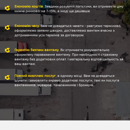
Економію коштів
. Завдяки розумній логістики, ви отримаєте ціну
нижче ринкової на 7-15%, а іноді ще дешевше.
Економію часу
. Вам не доведеться чекати - реагуємо терміново,
оформляємо заявки швидко, доставляємо вантаж вчасно з
дотриманням усіх термінів за договором.
Гарантію безпеки вантажу
. Ви отримаєте документально
оформлену перевезення вантажу. При необхідності страховку
вантажу без додаткових оплат. І матеріальну відповідальність за
ваш вантаж.
Повний комплекс послуг
, в одному місці. Вам не доведеться
шукати і замовляти окремо додаткові послуги, такі як послуга
вантажників, муверов, такелажників і брокерів.