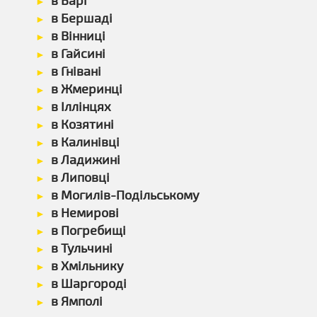
в Барі
в Бершаді
в Вінниці
в Гайсині
в Гнівані
в Жмеринці
в Іллінцях
в Козятині
в Калинівці
в Ладижині
в Липовці
в Могилів-Подільському
в Немирові
в Погребищі
в Тульчині
в Хмільнику
в Шаргороді
в Ямполі