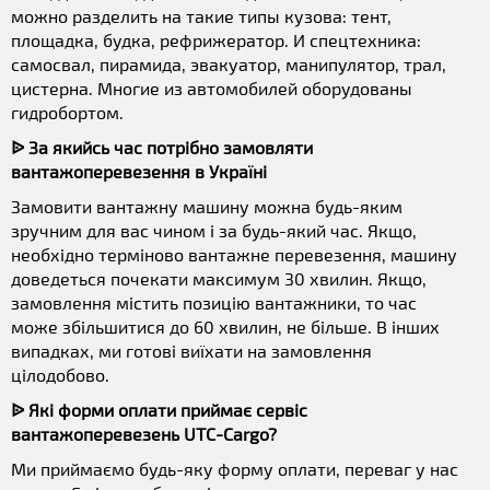
можно разделить на такие типы кузова: тент,
площадка, будка, рефрижератор. И спецтехника:
самосвал, пирамида, эвакуатор, манипулятор, трал,
цистерна. Многие из автомобилей оборудованы
гидробортом.
ᐉ За якийсь час потрібно замовляти
вантажоперевезення в Україні
Замовити вантажну машину можна будь-яким
зручним для вас чином і за будь-який час. Якщо,
необхідно терміново вантажне перевезення, машину
доведеться почекати максимум 30 хвилин. Якщо,
замовлення містить позицію вантажники, то час
може збільшитися до 60 хвилин, не більше. В інших
випадках, ми готові виїхати на замовлення
цілодобово.
ᐉ Які форми оплати приймає сервіс
вантажоперевезень UTC-Cargo?
Ми приймаємо будь-яку форму оплати, переваг у нас