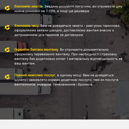
Економію коштів
. Завдяки розумній логістики, ви отримаєте ціну
нижче ринкової на 7-15%, а іноді ще дешевше.
Економію часу
. Вам не доведеться чекати - реагуємо терміново,
оформляємо заявки швидко, доставляємо вантаж вчасно з
дотриманням усіх термінів за договором.
Гарантію безпеки вантажу
. Ви отримаєте документально
оформлену перевезення вантажу. При необхідності страховку
вантажу без додаткових оплат. І матеріальну відповідальність за
ваш вантаж.
Повний комплекс послуг
, в одному місці. Вам не доведеться
шукати і замовляти окремо додаткові послуги, такі як послуга
вантажників, муверов, такелажників і брокерів.