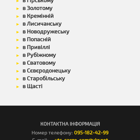
в Гірському
в Золотому
в Кремінній
в Лисичанську
в Новодружеську
в Попасній
в Привіллі
в Рубіжному
в Сватовому
в Сєвєродонецьку
в Старобільську
в Щасті
КОНТАКТНА ІНФОРМАЦІЯ
Номер телефону:
095-182-42-99
E-mail:
utc-cargo-com@ukr.net