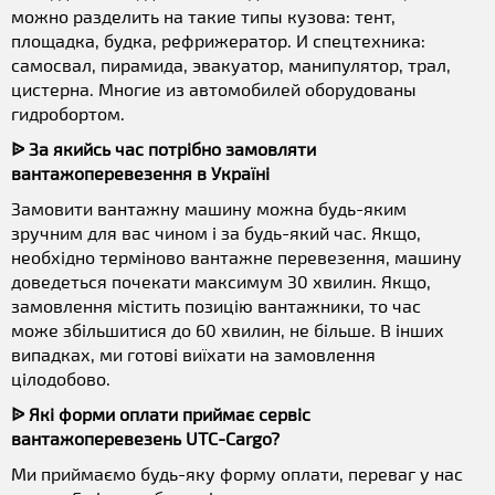
можно разделить на такие типы кузова: тент,
площадка, будка, рефрижератор. И спецтехника:
самосвал, пирамида, эвакуатор, манипулятор, трал,
цистерна. Многие из автомобилей оборудованы
гидробортом.
ᐉ За якийсь час потрібно замовляти
вантажоперевезення в Україні
Замовити вантажну машину можна будь-яким
зручним для вас чином і за будь-який час. Якщо,
необхідно терміново вантажне перевезення, машину
доведеться почекати максимум 30 хвилин. Якщо,
замовлення містить позицію вантажники, то час
може збільшитися до 60 хвилин, не більше. В інших
випадках, ми готові виїхати на замовлення
цілодобово.
ᐉ Які форми оплати приймає сервіс
вантажоперевезень UTC-Cargo?
Ми приймаємо будь-яку форму оплати, переваг у нас