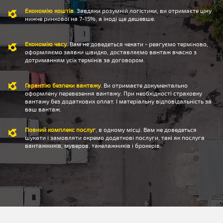
Економію коштів
. Завдяки розумній логістики, ви отримаєте ціну
нижче ринкової на 7-15%, а іноді ще дешевше.
Економію часу
. Вам не доведеться чекати - реагуємо терміново,
оформляємо заявки швидко, доставляємо вантаж вчасно з
дотриманням усіх термінів за договором.
Гарантію безпеки вантажу
. Ви отримаєте документально
оформлену перевезення вантажу. При необхідності страховку
вантажу без додаткових оплат. І матеріальну відповідальність за
ваш вантаж.
Повний комплекс послуг
, в одному місці. Вам не доведеться
шукати і замовляти окремо додаткові послуги, такі як послуга
вантажників, муверов, такелажників і брокерів.