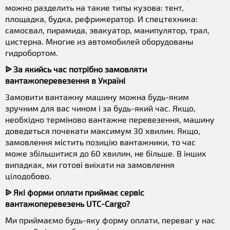
можно разделить на такие типы кузова: тент,
площадка, будка, рефрижератор. И спецтехника:
самосвал, пирамида, эвакуатор, манипулятор, трал,
цистерна. Многие из автомобилей оборудованы
гидробортом.
ᐉ За якийсь час потрібно замовляти
вантажоперевезення в Україні
Замовити вантажну машину можна будь-яким
зручним для вас чином і за будь-який час. Якщо,
необхідно терміново вантажне перевезення, машину
доведеться почекати максимум 30 хвилин. Якщо,
замовлення містить позицію вантажники, то час
може збільшитися до 60 хвилин, не більше. В інших
випадках, ми готові виїхати на замовлення
цілодобово.
ᐉ Які форми оплати приймає сервіс
вантажоперевезень UTC-Cargo?
Ми приймаємо будь-яку форму оплати, переваг у нас