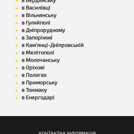
в Бердянську
в Василівці
в Вільнянську
в Гуляйполі
в Дніпрорудному
в Запоріжжі
в Кам'янці-Дніпровській
в Мелітополі
в Молочанську
в Оріхові
в Пологах
в Приморську
в Токмаку
в Енергодарі
КОНТАКТНА ІНФОРМАЦІЯ