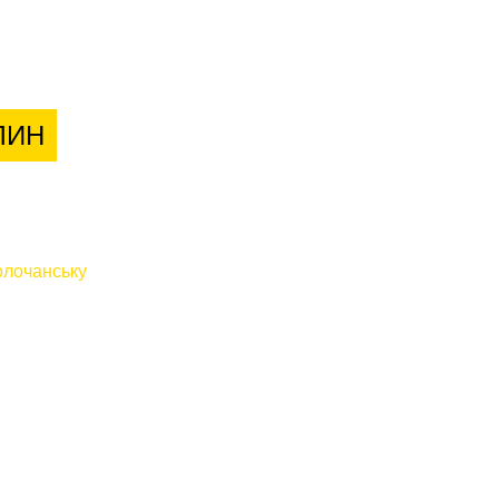
лієнтів
ЛИН
лочанську