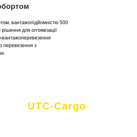
робортом
бортом, вантажопідйомністю 500
не рішення для оптимізації
т «вантажоперевезення
що перевезення з
ше.
UTC-Cargo
- це