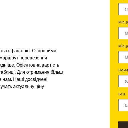
Місц
Місц
атьох факторів. Основними
і маршрут перевезення
адніше. Орієнтовна вартість
Номе
таблиці. Для отримання більш
е нам. Наші досвідчені
учать актуальну ціну
Ім'я