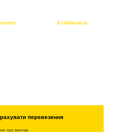
нспорт
Стабільність
 технічний
Працюємо без вихідних і
всієї техніки
свят
рахувати перевезення
тко про вантаж