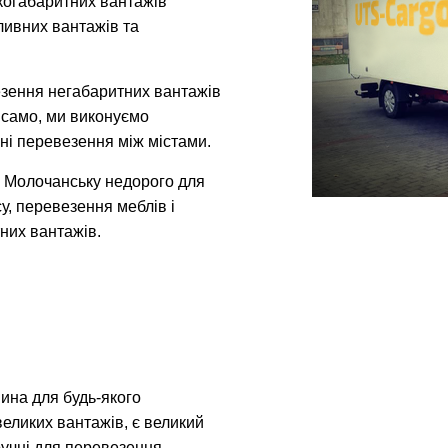
икогабаритних вантажів
ливних вантажів та
зення негабаритних вантажів
к само, ми виконуємо
ні перевезення між містами.
в Молочанську недорого для
у, перевезення меблів і
них вантажів.
ина для будь-якого
великих вантажів, є великий
зручні для перевезення