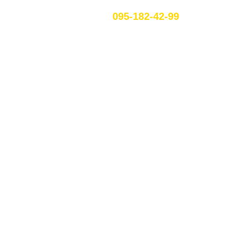
095-182-42-99
RU
ЕННЯ В
КУ