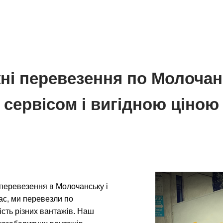
ні перевезення по Молочан
сервісом і вигідною ціною
перевезення в Молочанську і
час, ми перевезли по
кість різних вантажів. Наш