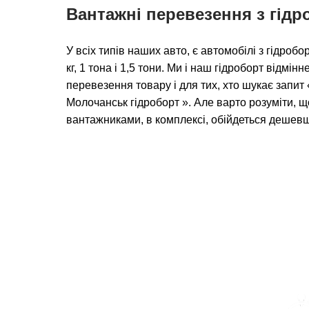
Вантажні перевезення з гід
У всіх типів наших авто, є автомобілі з гідро
кг, 1 тона і 1,5 тони. Ми і наш гідроборт відмін
перевезення товару і для тих, хто шукає запи
Молочанськ гідроборт ». Але варто розуміти, 
вантажниками, в комплексі, обійдеться дешев