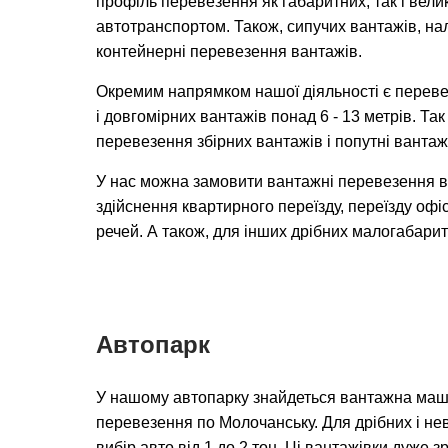
профіль перевезення як габаритних, так і вел
автотранспортом. Також, сипучих вантажів, на
контейнерні перевезення вантажів.
Окремим напрямком нашої діяльності є переве
і довгомірних вантажів понад 6 - 13 метрів. Та
перевезення збірних вантажів і попутні вантаж
У нас можна замовити вантажні перевезення 
здійснення квартирного переїзду, переїзду офіс
речей. А також, для інших дрібних малогабарит
Автопарк
У нашому автопарку знайдеться вантажна маш
перевезення по Молочанську. Для дрібних і не
вибір авто від 1 до 2 тон. Ці вантажівки дуже 