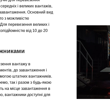
середніх і великих вантажів,
ми завантаження. Основний вид
вто з можливістю
 Для перевезення великих і
опідйомністю від 10 до 20
ажниками
езення вантажу в
ентів, до завантаження і
могою штатних вантажників.
мо, так і разом з будь-якою
уть на місце завантаження в
о, вантажники доступні для