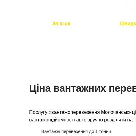
Зв'язок
Швидк
Ми на зв'язку 24/7
Подача авто 
перевезення 
Ціна вантажних пере
Послугу «вантажоперевезення Молочанськ» цін
вантажопідйомності авто зручно розділити на т
Вантажні перевезення до 1 тонни