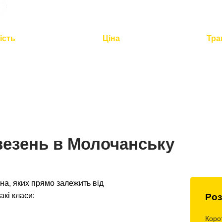
ість
Ціна
Тра
2 годин для
Оптимальна вартість -
Повний
по Україні
розумна логістика
контроль 
везень в Молочанську
а, яких прямо залежить від
акі класи:
Роз
Коро