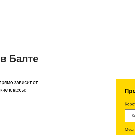
до 2 часов
Оптимальная стоимость -
Полный 
 по Украине
умная логистика
контроль 
 в Балте
прямо зависит от
кие классы:
Про
Корот
Мест