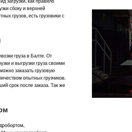
ид загрузки, как правило
узки сбоку и верхней
ных грузов, есть грузовики с
и
озки груза в Балте. От
зки и выгрузки груза своими
 можно заказать грузовую
личеством опытных грузчиков.
ший срок после заказа. Так же
.
ом
идробортом,