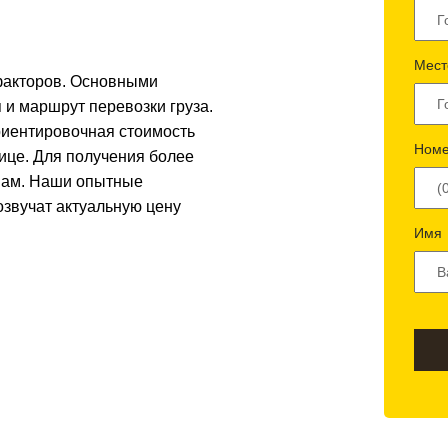
Мест
 факторов. Основными
 и маршрут перевозки груза.
риентировочная стоимость
Номе
лице. Для получения более
 нам. Наши опытные
озвучат актуальную цену
Имя