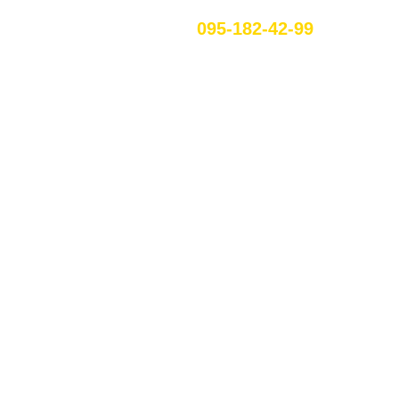
095-182-42-99
UA
 БАЛТЕ
ых клиентов