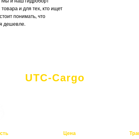
ы. Мы и наш гидроборт
товара и для тех, кто ищет
стоит понимать, что
ся дешевле.
UTC-Cargo
- это
сть
Цена
Тра