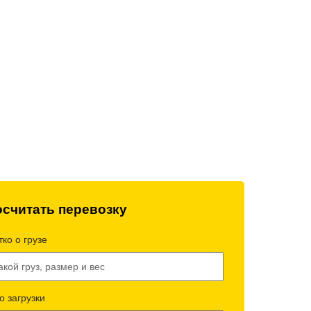
технический
Работаем без выходных
всей техники
и праздников
считать перевозку
ко о грузе
о загрузки