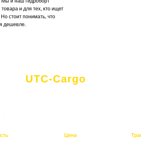
ы. Мы и наш гидроборт
товара и для тех, кто ищет
Но стоит понимать, что
ся дешевле.
UTC-Cargo
- это
сть
Цена
Тра