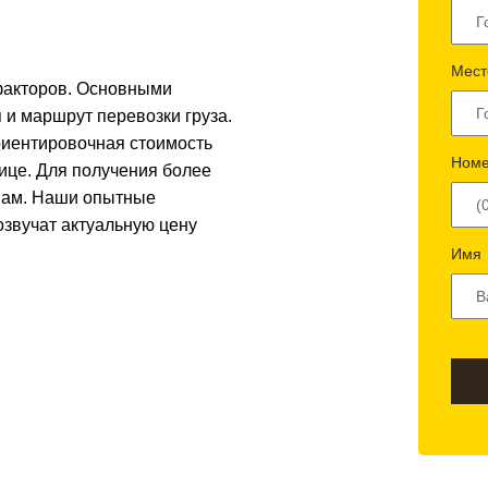
Мест
 факторов. Основными
 и маршрут перевозки груза.
риентировочная стоимость
Номе
лице. Для получения более
 нам. Наши опытные
озвучат актуальную цену
Имя