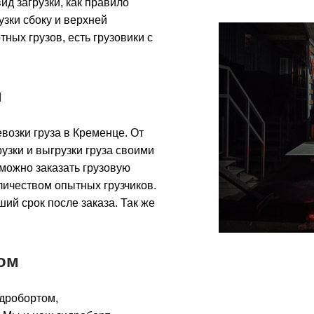
ид загрузки, как правило
узки сбоку и верхней
ных грузов, есть грузовики с
и
возки груза в Кременце. От
зки и выгрузки груза своими
 можно заказать грузовую
личеством опытных грузчиков.
ший срок после заказа. Так же
.
ом
идробортом,