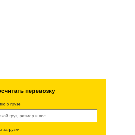
технический
Работаем без выходных
всей техники
и праздников
считать перевозку
ко о грузе
о загрузки