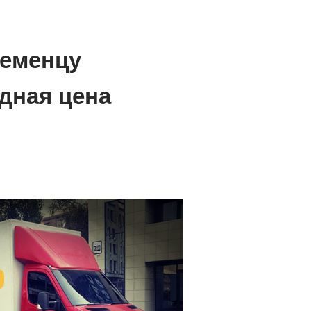
ременцу
дная цена