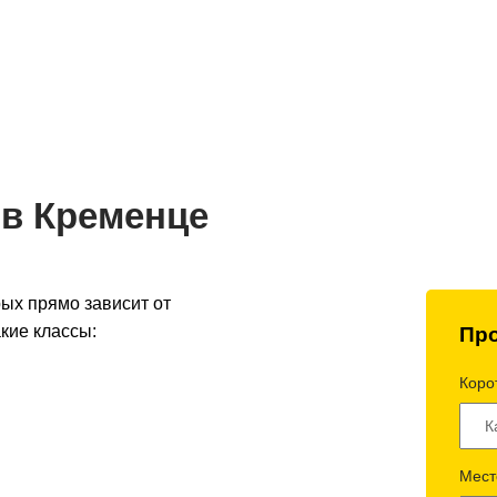
до 2 часов
Оптимальная стоимость -
Полный 
 по Украине
умная логистика
контроль 
 в Кременце
рых прямо зависит от
кие классы:
Про
Корот
Мест