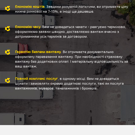
Економію коштів
. Завдяки розумній логістики, ви отримаєте ціну
нижче ринкової на 7-15%, а іноді ще дешевше.
Економію часу
. Вам не доведеться чекати - реагуємо терміново,
оформляємо заявки швидко, доставляємо вантаж вчасно з
дотриманням усіх термінів за договором.
Гарантію безпеки вантажу
. Ви отримаєте документально
оформлену перевезення вантажу. При необхідності страховку
вантажу без додаткових оплат. І матеріальну відповідальність за
ваш вантаж.
Повний комплекс послуг
, в одному місці. Вам не доведеться
шукати і замовляти окремо додаткові послуги, такі як послуга
вантажників, муверов, такелажників і брокерів.