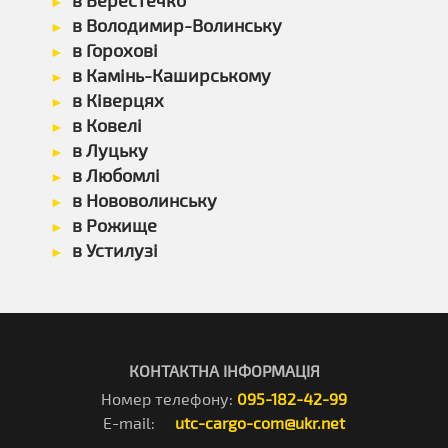
в Берестечко
в Володимир-Волинську
в Горохові
в Камінь-Каширському
в Ківерцях
в Ковелі
в Луцьку
в Любомлі
в Нововолинську
в Рожище
в Устилузі
КОНТАКТНА ІНФОРМАЦІЯ
Номер телефону:
095-182-42-99
E-mail:
utc-cargo-com@ukr.net