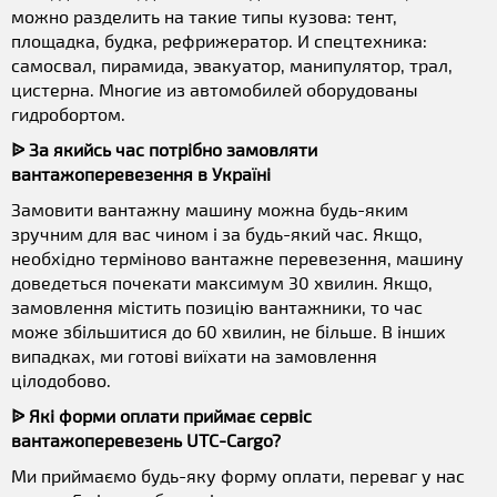
можно разделить на такие типы кузова: тент,
площадка, будка, рефрижератор. И спецтехника:
самосвал, пирамида, эвакуатор, манипулятор, трал,
цистерна. Многие из автомобилей оборудованы
гидробортом.
ᐉ За якийсь час потрібно замовляти
вантажоперевезення в Україні
Замовити вантажну машину можна будь-яким
зручним для вас чином і за будь-який час. Якщо,
необхідно терміново вантажне перевезення, машину
доведеться почекати максимум 30 хвилин. Якщо,
замовлення містить позицію вантажники, то час
може збільшитися до 60 хвилин, не більше. В інших
випадках, ми готові виїхати на замовлення
цілодобово.
ᐉ Які форми оплати приймає сервіс
вантажоперевезень UTC-Cargo?
Ми приймаємо будь-яку форму оплати, переваг у нас