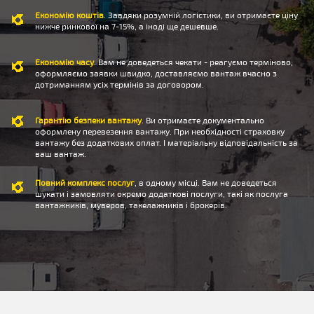
Економію коштів
. Завдяки розумній логістики, ви отримаєте ціну
нижче ринкової на 7-15%, а іноді ще дешевше.
Економію часу
. Вам не доведеться чекати - реагуємо терміново,
оформляємо заявки швидко, доставляємо вантаж вчасно з
дотриманням усіх термінів за договором.
Гарантію безпеки вантажу
. Ви отримаєте документально
оформлену перевезення вантажу. При необхідності страховку
вантажу без додаткових оплат. І матеріальну відповідальність за
ваш вантаж.
Повний комплекс послуг
, в одному місці. Вам не доведеться
шукати і замовляти окремо додаткові послуги, такі як послуга
вантажників, муверов, такелажників і брокерів.