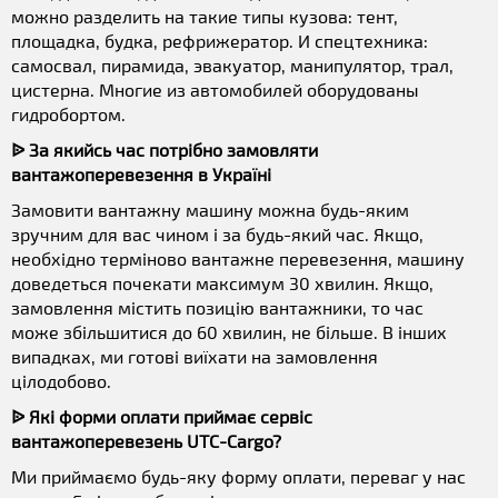
можно разделить на такие типы кузова: тент,
площадка, будка, рефрижератор. И спецтехника:
самосвал, пирамида, эвакуатор, манипулятор, трал,
цистерна. Многие из автомобилей оборудованы
гидробортом.
ᐉ За якийсь час потрібно замовляти
вантажоперевезення в Україні
Замовити вантажну машину можна будь-яким
зручним для вас чином і за будь-який час. Якщо,
необхідно терміново вантажне перевезення, машину
доведеться почекати максимум 30 хвилин. Якщо,
замовлення містить позицію вантажники, то час
може збільшитися до 60 хвилин, не більше. В інших
випадках, ми готові виїхати на замовлення
цілодобово.
ᐉ Які форми оплати приймає сервіс
вантажоперевезень UTC-Cargo?
Ми приймаємо будь-яку форму оплати, переваг у нас