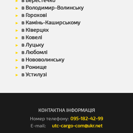
в Берестечко
в Володимир-Волинську
в Горохові
в Камінь-Каширському
в Ківерцях
в Ковелі
в Луцьку
в Любомлі
в Нововолинську
в Рожище
в Устилузі
КОНТАКТНА ІНФОРМАЦІЯ
Номер телефону:
095-182-42-99
E-mail:
utc-cargo-com@ukr.net