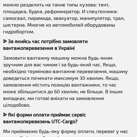
можно разделить на такие типы кузова: тент,
площадка, будка, рефрижератор. И спецтехника:
самосвал, пирамида, эвакуатор, манипулятор, трал,
цистерна. Многие из автомобилей оборудованы
гидробортом.
ᐉ За якийсь час потрібно замовляти
вантажоперевезення в Україні
Замовити вантажну машину можна будь-яким
зручним для вас чином і за будь-який час. Якщо,
необхідно терміново вантажне перевезення, машину
доведеться почекати максимум 30 хвилин. Якщо,
замовлення містить позицію вантажники, то час
може збільшитися до 60 хвилин, не більше. В інших
випадках, ми готові виїхати на замовлення
цілодобово.
ᐉ Які форми оплати приймає сервіс
вантажоперевезень UTC-Cargo?
Ми приймаємо будь-яку форму оплати, переваг у нас