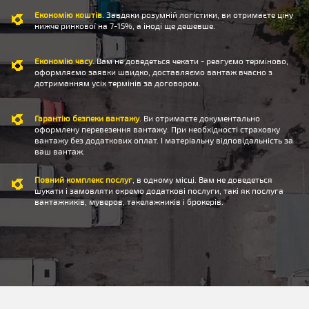
Економію коштів
. Завдяки розумній логістики, ви отримаєте ціну
нижче ринкової на 7-15%, а іноді ще дешевше.
Економію часу
. Вам не доведеться чекати - реагуємо терміново,
оформляємо заявки швидко, доставляємо вантаж вчасно з
дотриманням усіх термінів за договором.
Гарантію безпеки вантажу
. Ви отримаєте документально
оформлену перевезення вантажу. При необхідності страховку
вантажу без додаткових оплат. І матеріальну відповідальність за
ваш вантаж.
Повний комплекс послуг
, в одному місці. Вам не доведеться
шукати і замовляти окремо додаткові послуги, такі як послуга
вантажників, муверов, такелажників і брокерів.