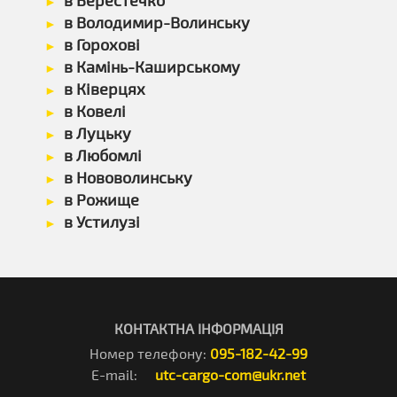
в Берестечко
в Володимир-Волинську
в Горохові
в Камінь-Каширському
в Ківерцях
в Ковелі
в Луцьку
в Любомлі
в Нововолинську
в Рожище
в Устилузі
КОНТАКТНА ІНФОРМАЦІЯ
Номер телефону:
095-182-42-99
E-mail:
utc-cargo-com@ukr.net