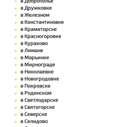
в Доброполье
в Дружковке
в Железном
в Константиновке
в Краматорске
в Красногоровке
в Курахово
в Лимане
в Марьинке
в Мирнограде
в Николаевке
в Новогродовке
в Покровске
в Родинском
в Светлодарске
в Святогорске
в Северске
в Селидово