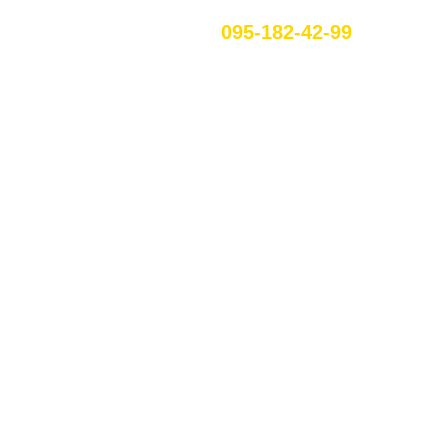
095-182-42-99
UA
МАРЬИНКЕ
ых клиентов