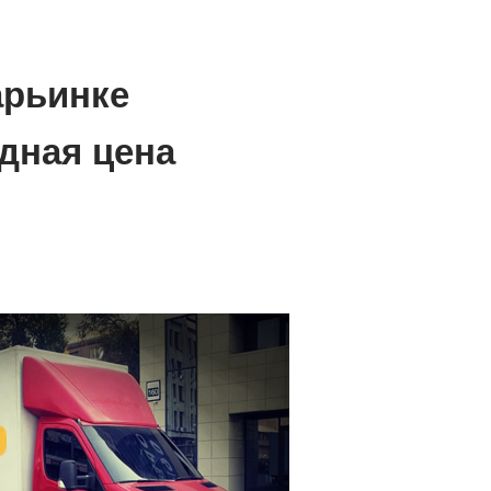
арьинке
дная цена