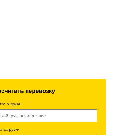
технический
Работаем без выходных
всей техники
и праздников
считать перевозку
ко о грузе
о загрузки