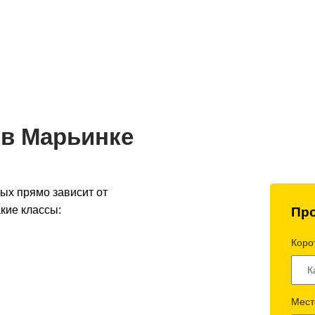
до 2 часов
Оптимальная стоимость -
Полный 
 по Украине
умная логистика
контроль 
 в Марьинке
рых прямо зависит от
кие классы:
Про
Корот
Мест