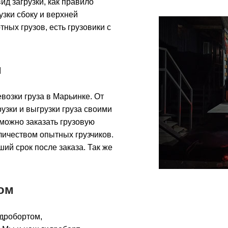
ид загрузки, как правило
узки сбоку и верхней
ных грузов, есть грузовики с
и
озки груза в Марьинке. От
зки и выгрузки груза своими
 можно заказать грузовую
личеством опытных грузчиков.
ший срок после заказа. Так же
.
ом
идробортом,