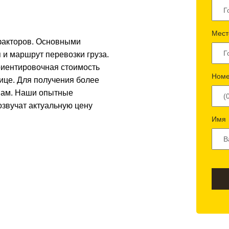
Мест
 факторов. Основными
 и маршрут перевозки груза.
риентировочная стоимость
Номе
лице. Для получения более
 нам. Наши опытные
озвучат актуальную цену
Имя