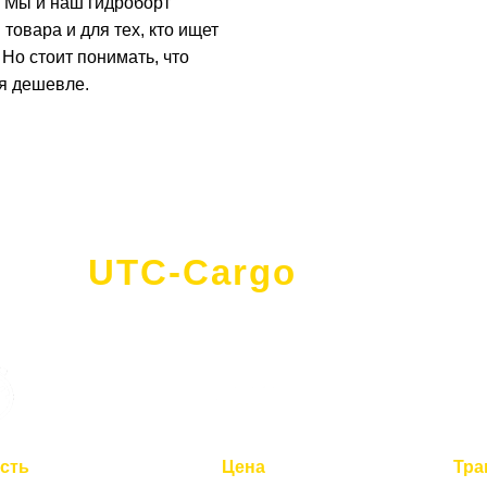
ы. Мы и наш гидроборт
товара и для тех, кто ищет
Но стоит понимать, что
ся дешевле.
UTC-Cargo
- это
сть
Цена
Тра