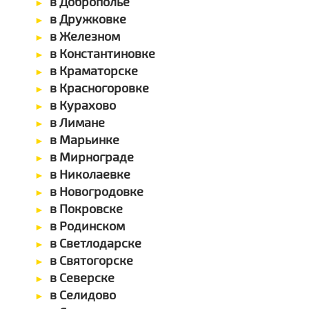
в Доброполье
в Дружковке
в Железном
в Константиновке
в Краматорске
в Красногоровке
в Курахово
в Лимане
в Марьинке
в Мирнограде
в Николаевке
в Новогродовке
в Покровске
в Родинском
в Светлодарске
в Святогорске
в Северске
в Селидово