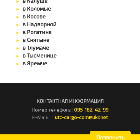
в Калуше
в Коломые
в Косове
в Надворной
в Рогатине
в Снятыне
в Тлумаче
в Тысменице
в Яремче
КОНТАКТНАЯ ИНФОРМАЦИЯ
Номер телефона:
095-182-42-99
E-Mail:
utc-cargo-com@ukr.net
Позвонить