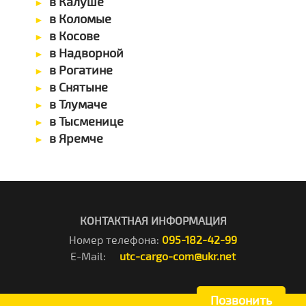
в Калуше
в Коломые
в Косове
в Надворной
в Рогатине
в Снятыне
в Тлумаче
в Тысменице
в Яремче
КОНТАКТНАЯ ИНФОРМАЦИЯ
Номер телефона:
095-182-42-99
E-Mail:
utc-cargo-com@ukr.net
Позвонить