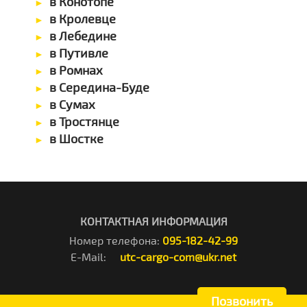
в Конотопе
в Кролевце
в Лебедине
в Путивле
в Ромнах
в Середина-Буде
в Сумах
в Тростянце
в Шостке
КОНТАКТНАЯ ИНФОРМАЦИЯ
Номер телефона:
095-182-42-99
E-Mail:
utc-cargo-com@ukr.net
Позвонить