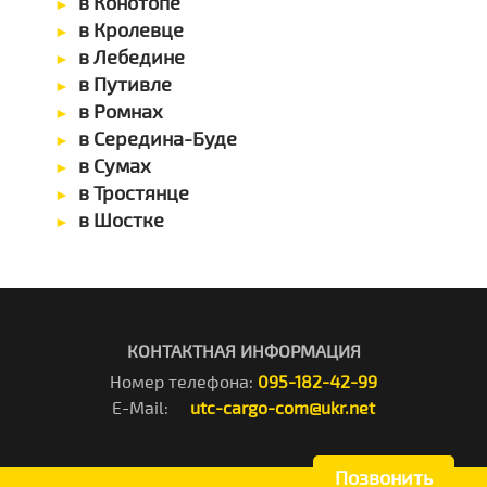
в Конотопе
в Кролевце
в Лебедине
в Путивле
в Ромнах
в Середина-Буде
в Сумах
в Тростянце
в Шостке
КОНТАКТНАЯ ИНФОРМАЦИЯ
Номер телефона:
095-182-42-99
E-Mail:
utc-cargo-com@ukr.net
Позвонить